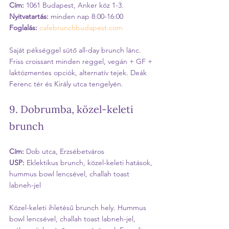
Cím:
 1061 Budapest, Anker köz 1-3.
Nyitvatartás:
 minden nap 8:00-16:00
Foglalás:
cafebrunchbudapest.com
Saját pékséggel sütő all-day brunch lánc. 
Friss croissant minden reggel, vegán + GF + 
laktózmentes opciók, alternatív tejek. Deák 
Ferenc tér és Király utca tengelyén.
9. Dobrumba, közel-keleti 
brunch
Cím:
 Dob utca, Erzsébetváros
USP:
 Eklektikus brunch, közel-keleti hatások, 
hummus bowl lencsével, challah toast 
labneh-jel
Közel-keleti ihletésű brunch hely. Hummus 
bowl lencsével, challah toast labneh-jel, 