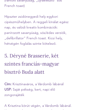
(rántott savanyúság, „újraélesztő" sós 
French toast)
Hipszter zsidónegyedi hely egykori 
cipészműhelyben. A reggeli kínálat egész 
nap, és valódi kreatív kombinációk: 
panírozott savanyúság, sós/édes verziók, 
„defibrillator" French toast. Kicsi hely, 
hétvégén foglalás szinte kötelező.
5. Déryné Brasserie, két 
szintes franciás-magyar 
bisztró Buda alatt
Cím:
 Krisztinaváros, a Várdomb lábánál
USP:
 Saját pékség, kert, napi élő 
zongorajáték
A Krisztina körút végén, a Várdomb lábánál. 