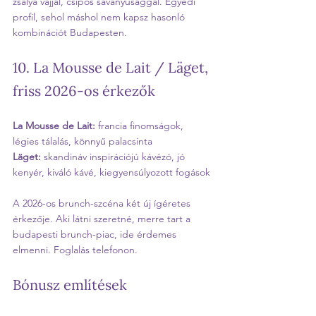
zsálya vajjal, csípős savanyúsággal. Egyedi 
profil, sehol máshol nem kapsz hasonló 
kombinációt Budapesten.
10. La Mousse de Lait / Läget, 
friss 2026-os érkezők
La Mousse de Lait:
 francia finomságok, 
légies tálalás, könnyű palacsinta
Läget:
 skandináv inspirációjú kávézó, jó 
kenyér, kiváló kávé, kiegyensúlyozott fogások
A 2026-os brunch-szcéna két új ígéretes 
érkezője. Aki látni szeretné, merre tart a 
budapesti brunch-piac, ide érdemes 
elmenni. Foglalás telefonon.
Bónusz említések