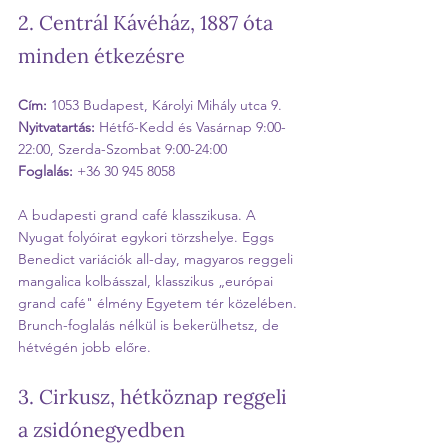
2. Centrál Kávéház, 1887 óta 
minden étkezésre
Cím:
 1053 Budapest, Károlyi Mihály utca 9.
Nyitvatartás:
 Hétfő-Kedd és Vasárnap 9:00-
22:00, Szerda-Szombat 9:00-24:00
Foglalás:
 +36 30 945 8058
A budapesti grand café klasszikusa. A 
Nyugat folyóirat egykori törzshelye. Eggs 
Benedict variációk all-day, magyaros reggeli 
mangalica kolbásszal, klasszikus „európai 
grand café" élmény Egyetem tér közelében. 
Brunch-foglalás nélkül is bekerülhetsz, de 
hétvégén jobb előre.
3. Cirkusz, hétköznap reggeli 
a zsidónegyedben