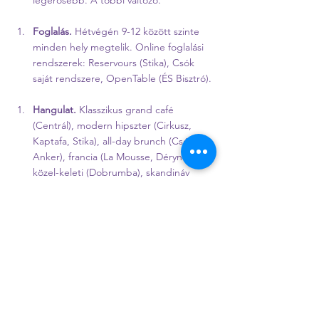
legerősebb. A többi változó.
Foglalás.
 Hétvégén 9-12 között szinte 
minden hely megtelik. Online foglalási 
rendszerek: Reservours (Stika), Csók 
saját rendszere, OpenTable (ÉS Bisztró).
Hangulat.
 Klasszikus grand café 
(Centrál), modern hipszter (Cirkusz, 
Kaptafa, Stika), all-day brunch (Csók, 
Anker), francia (La Mousse, Déryné), 
közel-keleti (Dobrumba), skandináv 
(Läget).
Összehasonlító táblázat
#
 | 
Hely
 | 
Nyitva
 | 
Vegán
 | 
Stílus
1 | 
Csók Bisztró
 | 9-19 | ✅ 4 fogás | All-day 
brunch + cukrászat
2 | Centrál Kávéház | 9-22/24 | ⚠️ | Grand café 