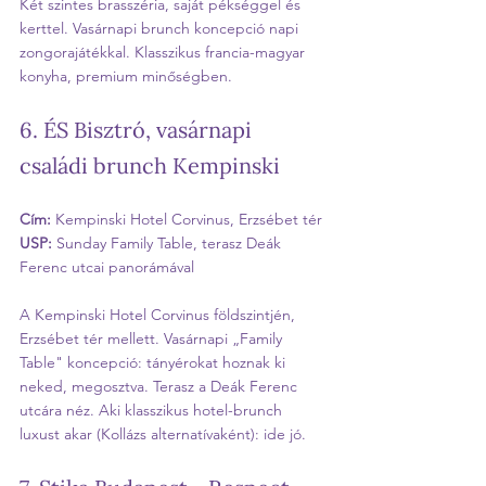
Két szintes brasszéria, saját pékséggel és 
kerttel. Vasárnapi brunch koncepció napi 
zongorajátékkal. Klasszikus francia-magyar 
konyha, premium minőségben.
6. ÉS Bisztró, vasárnapi 
családi brunch Kempinski
Cím:
 Kempinski Hotel Corvinus, Erzsébet tér
USP:
 Sunday Family Table, terasz Deák 
Ferenc utcai panorámával
A Kempinski Hotel Corvinus földszintjén, 
Erzsébet tér mellett. Vasárnapi „Family 
Table" koncepció: tányérokat hoznak ki 
neked, megosztva. Terasz a Deák Ferenc 
utcára néz. Aki klasszikus hotel-brunch 
luxust akar (Kollázs alternatívaként): ide jó.