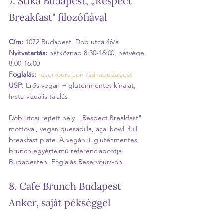
7. Stika Budapest, „Respect 
Breakfast" filozófiával
Cím:
 1072 Budapest, Dob utca 46/a
Nyitvatartás:
 hétköznap 8:30-16:00, hétvége 
8:00-16:00
Foglalás:
reservours.com/stikabudapest
USP:
 Erős vegán + gluténmentes kínálat, 
Insta-vizuális tálalás
Dob utcai rejtett hely. „Respect Breakfast" 
mottóval, vegán quesadilla, açaí bowl, full 
breakfast plate. A vegán + gluténmentes 
brunch egyértelmű referenciapontja 
Budapesten. Foglalás Reservours-on.
8. Cafe Brunch Budapest 
Anker, saját pékséggel