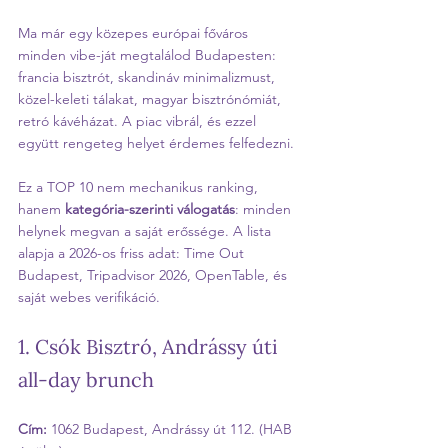
Ma már egy közepes európai főváros 
minden vibe-ját megtalálod Budapesten: 
francia bisztrót, skandináv minimalizmust, 
közel-keleti tálakat, magyar bisztrónómiát, 
retró kávéházat. A piac vibrál, és ezzel 
együtt rengeteg helyet érdemes felfedezni.
Ez a TOP 10 nem mechanikus ranking, 
hanem 
kategória-szerinti válogatás
: minden 
helynek megvan a saját erőssége. A lista 
alapja a 2026-os friss adat: Time Out 
Budapest, Tripadvisor 2026, OpenTable, és 
saját webes verifikáció.
1. Csók Bisztró, Andrássy úti 
all-day brunch
Cím:
 1062 Budapest, Andrássy út 112. (HAB 