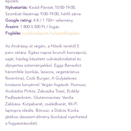
épület)
Nyitvatartás:
 Kedd-Péntek 10:00-19:00, 
Szombat-Vasárnap 9:00-19:00, hétfő zárva
Google rating:
 4.8 / 1 750+ vélemény
Árszint:
 1 800-5 500 Ft / fogás
Foglalás:
csokbudapest.hu/asztalfoglalas
Az Andrássy út végén, a Hősök terétől 5 
perc sétára. Egész napos brunch koncepció, 
saját, házilag készített cukrászkínálattal és 
díjnyertes süteményekkel. Eggs Benedict 
háromféle (sonkás, lazacos, vegetáriánus 
florentine), Csók Burger, A Gulyásleves 
kovászos kenyérrel. Vegán fogások: Humusz, 
Avokádós Pirítós, Zakuszka Toast, Erdélyi 
Padlizsánkrém. Gluténmentes: Vanília 
Zabkása. Kutyabarát, családbarát, Wi-Fi 
laptopra ideális. Bónusz: a Dobós Kocka 
játékos desszert-élmény (kockával nyerheted 
a fogyasztásodat).