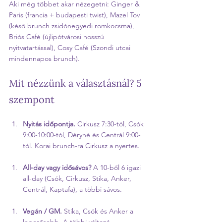
Aki még többet akar nézegetni: Ginger & 
Paris (francia + budapesti twist), Mazel Tov 
(késő brunch zsidónegyedi romkocsma), 
Briós Café (újlipótvárosi hosszú 
nyitvatartással), Cosy Café (Szondi utcai 
mindennapos brunch).
Mit nézzünk a választásnál? 5 
szempont
Nyitás időpontja.
 Cirkusz 7:30-tól, Csók 
9:00-10:00-tól, Déryné és Centrál 9:00-
tól. Korai brunch-ra Cirkusz a nyertes.
All-day vagy idősávos?
 A 10-ből 6 igazi 
all-day (Csók, Cirkusz, Stika, Anker, 
Centrál, Kaptafa), a többi sávos.
Vegán / GM.
 Stika, Csók és Anker a 