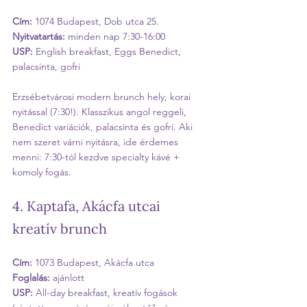
Cím:
 1074 Budapest, Dob utca 25.
Nyitvatartás:
 minden nap 7:30-16:00
USP:
 English breakfast, Eggs Benedict, 
palacsinta, gofri
Erzsébetvárosi modern brunch hely, korai 
nyitással (7:30!). Klasszikus angol reggeli, 
Benedict variációk, palacsinta és gofri. Aki 
nem szeret várni nyitásra, ide érdemes 
menni: 7:30-tól kezdve specialty kávé + 
komoly fogás.
4. Kaptafa, Akácfa utcai 
kreatív brunch
Cím:
 1073 Budapest, Akácfa utca
Foglalás:
 ajánlott
USP:
 All-day breakfast, kreatív fogások 