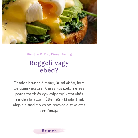
Bisztró & DayTime Dining
Reggeli vagy
ebéd?
Fiatalos brunch élmény, üzleti ebéd, kora
délutáni vacsora. Klasszikus ízek, merész
párosítások és egy csipetnyi kreativitás
minden falatban. Éttermünk kínálatának
alapja a tradíció és az innováció tökéletes
harmóniája!
Brunch