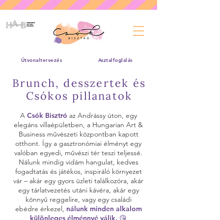
Útvonaltervezés
Asztalfoglalás
Brunch, desszertek és
Csókos pillanatok
A
Csók Bisztró
az Andrássy úton, egy
elegáns villaépületben, a Hungarian Art &
Business művészeti központban kapott
otthont. Így a gasztronómiai élményt egy
valóban egyedi, művészi tér teszi teljessé.
Nálunk mindig vidám hangulat, kedves
fogadtatás és játékos, inspiráló környezet
vár – akár egy gyors üzleti találkozóra, akár
egy tárlatvezetés utáni kávéra, akár egy
könnyű reggelire, vagy egy családi
ebédre érkezel,
nálunk minden alkalom
különleges élménnyé válik. 😘