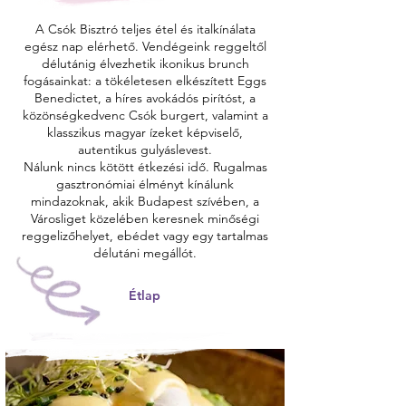
A Csók Bisztró teljes étel és italkínálata
egész nap elérhető. Vendégeink reggeltől
délutánig élvezhetik ikonikus brunch
fogásainkat: a tökéletesen elkészített Eggs
Benedictet, a híres avokádós pirítóst, a
közönségkedvenc Csók burgert, valamint a
klasszikus magyar ízeket képviselő,
autentikus gulyáslevest.
Nálunk nincs kötött étkezési idő. Rugalmas
gasztronómiai élményt kínálunk
mindazoknak, akik Budapest szívében, a
Városliget közelében keresnek minőségi
reggelizőhelyet, ebédet vagy egy tartalmas
délutáni megállót.
Étlap