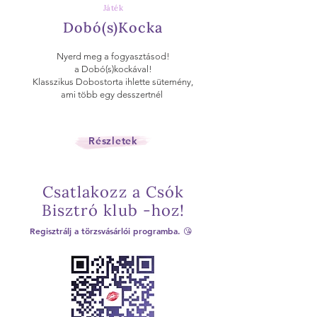
Játék
Dobó(s)Kocka
Nyerd meg a fogyasztásod!
a Dobó(s)kockával!
Klasszikus Dobostorta ihlette sütemény,
ami több egy desszertnél
Részletek
Csatlakozz a Csók
Bisztró klub -hoz!
Regisztrálj a törzsvásárlói programba. 😘