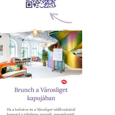
Brunch a Városliget
kapujában
Ha a belváros és a Városliget találkozásánál
keresed a tökéletes reggelt, megérkeztél.