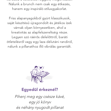
Nálunk a brunch nem csak egy étkezés,
hanem egy inspiráló stílusgyakorlat.
Friss alapanyagokból gyúrt klasszikusok,
saját készítésű újragondolt és játékos ízek
várnak olyan környezetben, ahol a
kreativitás az alapfelszereltség része.
Legyen szó ráérős délelőttről, baráti
ötletelésről vagy egy laza délutáni randiról,
nálunk a pillanathoz illő vibrálás garantált.
Egyedül érkeznél?
Pihenj meg egy csésze kávé,
egy jó könyv
és néhány nyugodt pillanat