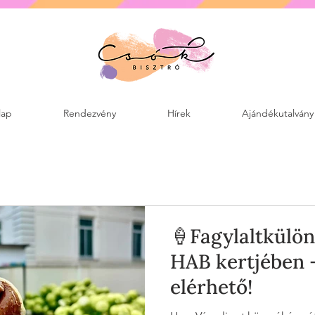
lap
Rendezvény
Hírek
Ajándékutalvány
🍦Fagylaltkülön
HAB kertjében –
elérhető!