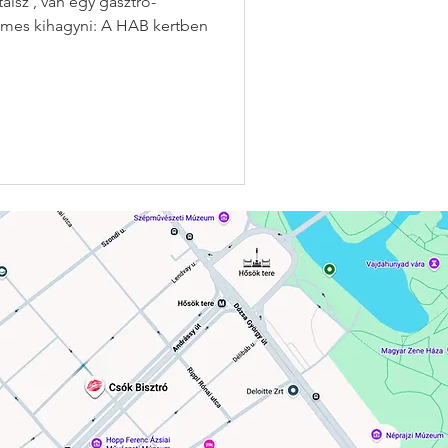
álsz , van egy gasztro-
agyni: A HAB kertben