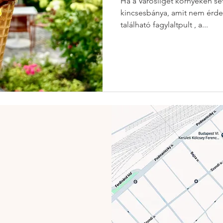
Ha a Városliget környékén sét
kincsesbánya, amit nem érdemes kih
található fagylaltpult , a...