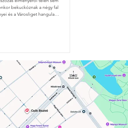
aszozás élményéről télen sem
enkor bekuckóznak a négy fal
yei és a Városliget hangulata
. A Csók Bisztróban nem kell
vány és a téli brunch élmény
gkapod egyszerre. 😘💋 ✨
nlegesebb téli brunch-
lunk nem a fázásról szól,
átszó, fén