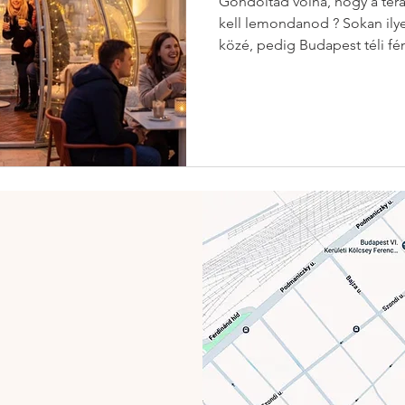
Gondoltad volna, hogy a ter
kell lemondanod ? Sokan ily
közé, pedig Budapest téli fén
ilyenkor a legvarázslatosabb
választanod a kényelem, a lát
között — itt mindhármat me
Miért a Csók Igloo a legkülö
helyszín Budapesten? A tél ná
hanem az élményekről. Az átl