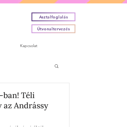
Asztalfoglalás
Útvonaltervezés
Kapcsolat
-ban! Téli
y az Andrássy