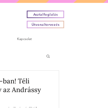
Asztalfoglalás
Útvonaltervezés
Kapcsolat
-ban! Téli
y az Andrássy