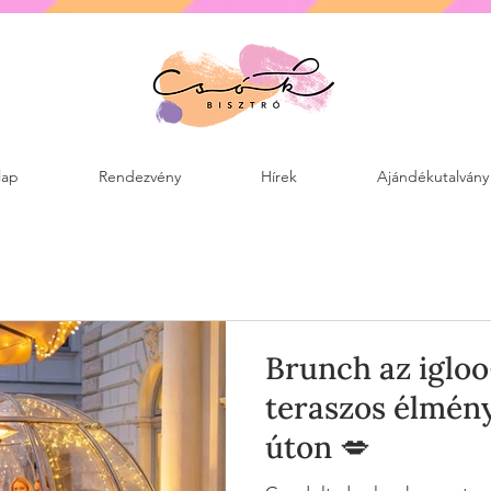
lap
Rendezvény
Hírek
Ajándékutalvány
Brunch az igloo
teraszos élmén
úton 💋