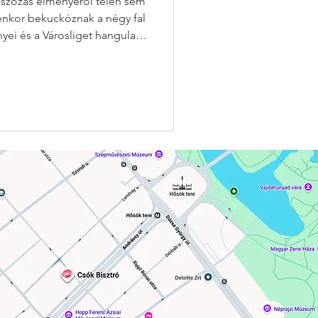
aszozás élményéről télen sem
enkor bekuckóznak a négy fal
yei és a Városliget hangulata
. A Csók Bisztróban nem kell
vány és a téli brunch élmény
gkapod egyszerre. 😘💋 ✨
nlegesebb téli brunch-
lunk nem a fázásról szól,
átszó, fén