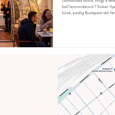
Gondoltad volna, hogy a ter
kell lemondanod ? Sokan ily
közé, pedig Budapest téli fén
ilyenkor a legvarázslatosabb
választanod a kényelem, a lát
között — itt mindhármat me
Miért a Csók Igloo a legkülö
helyszín Budapesten? A tél ná
hanem az élményekről. Az átl