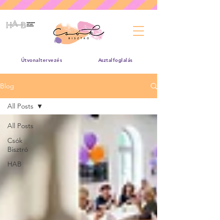
Útvonaltervezés
Asztalfoglalás
Blog
All Posts
All Posts
Csók
Bisztró
HAB