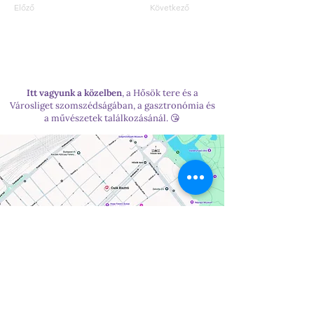
Előző
Következő
Itt vagyunk a közelben
, a Hősök tere és a
Városliget szomszédságában, a gasztronómia és
a művészetek találkozásánál. 😘
Hétfő: Zárva
Kedd - Péntek: 10:00–19:00