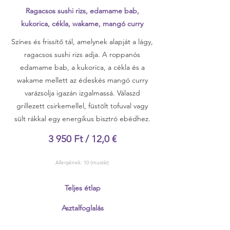
Ragacsos sushi rizs, edamame bab,
kukorica, cékla, wakame, mangó curry
Színes és frissítő tál, amelynek alapját a lágy,
ragacsos sushi rizs adja. A roppanós
edamame bab, a kukorica, a cékla és a
wakame mellett az édeskés mangó curry
varázsolja igazán izgalmassá. Válaszd
grillezett csirkemellel, füstölt tofuval vagy
sült rákkal egy energikus bisztró ebédhez.
3 950 Ft / 12,0 €
Allergének: 10 (mustár)
Teljes étlap
Asztalfoglalás