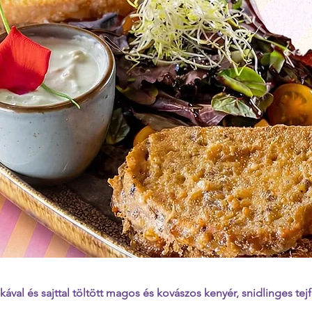
ával és sajttal töltött magos és kovászos kenyér, snidlinges tejf