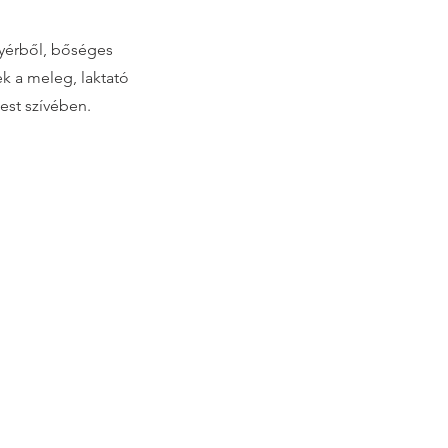
yérből, bőséges
ek a meleg, laktató
est szívében.