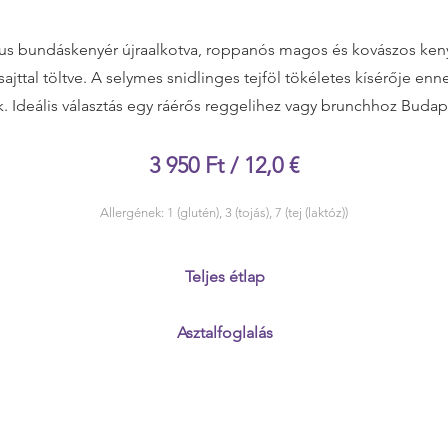
kus bundáskenyér újraalkotva, roppanós magos és kovászos ken
sajttal töltve. A selymes snidlinges tejföl tökéletes kísérője enn
k. Ideális választás egy ráérős reggelihez vagy brunchhoz Budap
3 950 Ft / 12,0 €
Allergének: 1 (glutén), 3 (tojás), 7 (tej (laktóz))
Teljes étlap
Asztalfoglalás