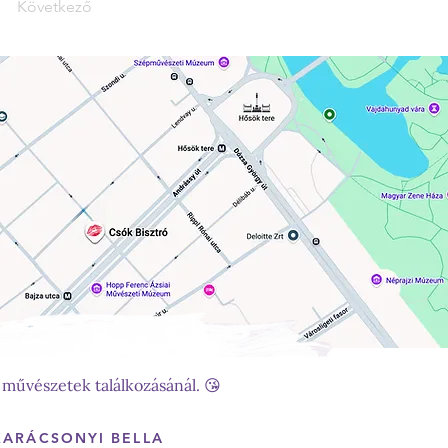
Következő
 művészetek találkozásánál. 😘
KARÁCSONYI BELLA