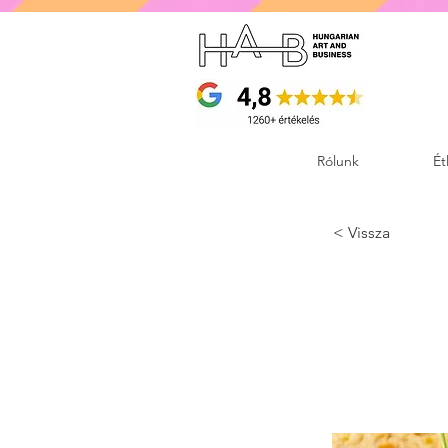
Rólunk
Ét
< Vissza