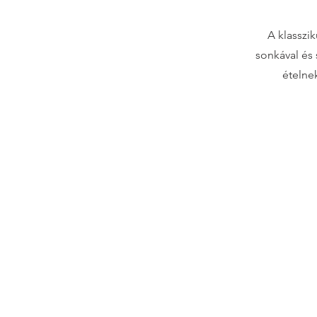
A klasszi
sonkával és 
ételne