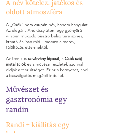
A név kötelez: játékos és
oldott atmoszféra
A „Csók” nem csupán név, hanem hangulat.
Az elegáns Andrássy úton, egy gyönyörű
villában működő bisztró belső tere színes,
kreatív és inspiráló – messze a merev,
túlöltözős éttermektől.
Az ikonikus
szivárvány lépcső
, a
Csók száj
installációk
és a művészi részletek azonnal
oldják a feszültséget. Ez az a környezet, ahol
a beszélgetés magától indul el.
Művészet és
gasztronómia egy
randin
Randi + kiállítás egy