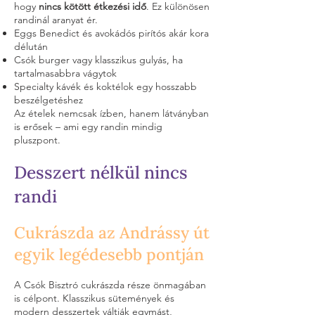
hogy
nincs kötött étkezési idő
. Ez különösen
randinál aranyat ér.
Eggs Benedict és avokádós pirítós akár kora
délután
Csók burger vagy klasszikus gulyás, ha
tartalmasabbra vágytok
Specialty kávék és koktélok egy hosszabb
beszélgetéshez
Az ételek nemcsak ízben, hanem látványban
is erősek – ami egy randin mindig
pluszpont.
Desszert nélkül nincs
randi
Cukrászda az Andrássy út
egyik legédesebb pontján
A Csók Bisztró cukrászda része önmagában
is célpont. Klasszikus sütemények és
modern desszertek váltják egymást,