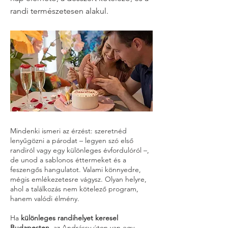
randi természetesen alakul.
Mindenki ismeri az érzést: szeretnéd
lenyűgözni a párodat – legyen szó első
randiról vagy egy különleges évfordulóról –,
de unod a sablonos éttermeket és a
feszengős hangulatot. Valami könnyedre,
mégis emlékezetesre vágysz. Olyan helyre,
ahol a találkozás nem kötelező program,
hanem valódi élmény.
Ha
különleges randihelyet keresel
Budapesten
, az Andrássy úton van egy