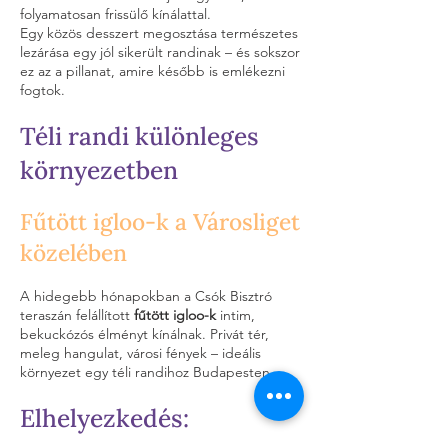
folyamatosan frissülő kínálattal.
Egy közös desszert megosztása természetes
lezárása egy jól sikerült randinak – és sokszor
ez az a pillanat, amire később is emlékezni
fogtok.
Téli randi különleges
környezetben
Fűtött igloo-k a Városliget
közelében
A hidegebb hónapokban a Csók Bisztró
teraszán felállított
fűtött igloo-k
intim,
bekuckózós élményt kínálnak. Privát tér,
meleg hangulat, városi fények – ideális
környezet egy téli randihoz Budapesten.
Elhelyezkedés: